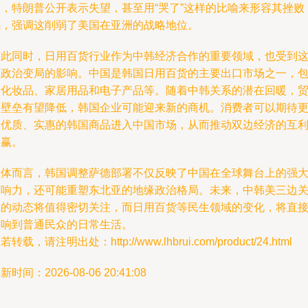
离，特朗普公开表示失望，甚至用“哭了”这样的比喻来形容其挫败
感，强调这削弱了美国在亚洲的战略地位。
与此同时，日用百货行业作为中韩经济合作的重要领域，也受到
一政治变局的影响。中国是韩国日用百货的主要出口市场之一，
括化妆品、家居用品和电子产品等。随着中韩关系的潜在回暖，
易壁垒有望降低，韩国企业可能迎来新的商机。消费者可以期待
多优质、实惠的韩国商品进入中国市场，从而推动双边经济的互
共赢。
总体而言，韩国调整萨德部署不仅反映了中国在全球舞台上的强
影响力，还可能重塑东北亚的地缘政治格局。未来，中韩美三边
系的动态将值得密切关注，而日用百货等民生领域的变化，将直
影响到普通民众的日常生活。
若转载，请注明出处：http://www.lhbrui.com/product/24.html
新时间：2026-08-06 20:41:08