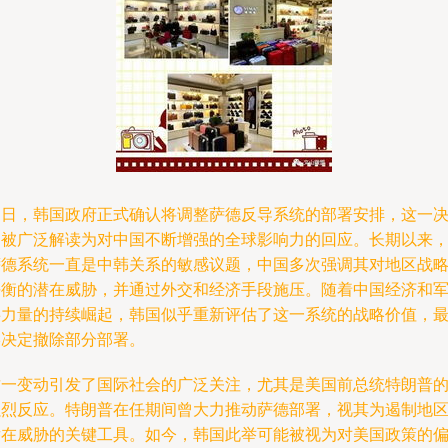
近日，韩国政府正式确认将调整萨德反导系统的部署安排，这一
定被广泛解读为对中国不断增强的全球影响力的回应。长期以来
萨德系统一直是中韩关系的敏感议题，中国多次强调其对地区战
平衡的潜在威胁，并通过外交和经济手段施压。随着中国经济和
事力量的持续崛起，韩国似乎重新评估了这一系统的战略价值，
终决定撤除部分部署。
这一变动引发了国际社会的广泛关注，尤其是美国前总统特朗普
强烈反应。特朗普在任期间曾大力推动萨德部署，视其为遏制地
潜在威胁的关键工具。如今，韩国此举可能被视为对美国政策的