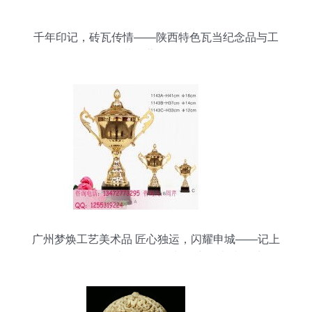
千年印记，砖瓦传情——陕西特色瓦当纪念品与工
艺收藏品概览
广州梦焕工艺美术品 匠心独运，闪耀申城——记上
海金属奖杯、礼品、奖牌与徽章的卓越风采