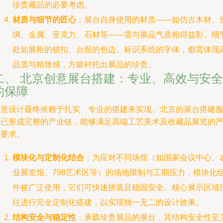
珍贵藏品的必要考虑。
材质与细节的匠心
：展台自身使用的材质——如仿古木材、
绸、金属、亚克力、石材等——需与展品气质相得益彰。细
处如展柜的锁扣、台面的包边、标识系统的字体，都需体现
品质与精致感，方能衬托出展品的珍贵。
二、 北京创意展台搭建：专业、高效与安全
的保障
创意设计最终依赖于扎实、专业的搭建来实现。北京的展台搭建
务已形成完整的产业链，能够满足高端工艺美术及收藏品展览的
苛要求。
模块化与定制化结合
：为应对不同场馆（如国家会议中心、
业展览馆、798艺术区等）的场地限制与工期压力，模块化
件被广泛使用，它们可快速拼装且稳固安全。核心展示区域
往进行完全定制化搭建，以实现独一无二的设计效果。
结构安全与稳定性
：承载珍贵展品的展台，其结构安全性至