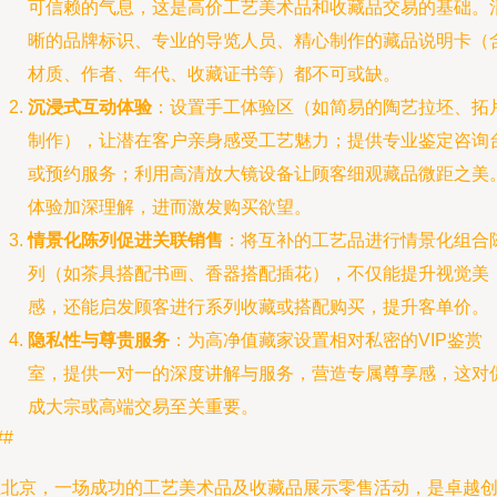
可信赖的气息，这是高价工艺美术品和收藏品交易的基础。
晰的品牌标识、专业的导览人员、精心制作的藏品说明卡（
材质、作者、年代、收藏证书等）都不可或缺。
沉浸式互动体验
：设置手工体验区（如简易的陶艺拉坯、拓
制作），让潜在客户亲身感受工艺魅力；提供专业鉴定咨询
或预约服务；利用高清放大镜设备让顾客细观藏品微距之美
体验加深理解，进而激发购买欲望。
情景化陈列促进关联销售
：将互补的工艺品进行情景化组合
列（如茶具搭配书画、香器搭配插花），不仅能提升视觉美
感，还能启发顾客进行系列收藏或搭配购买，提升客单价。
隐私性与尊贵服务
：为高净值藏家设置相对私密的VIP鉴赏
室，提供一对一的深度讲解与服务，营造专属尊享感，这对
成大宗或高端交易至关重要。
##
在北京，一场成功的工艺美术品及收藏品展示零售活动，是卓越