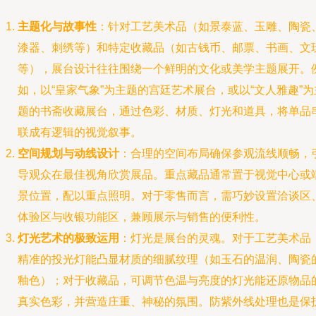
主题化与故事性
：针对工艺美术品（如景泰蓝、玉雕、陶瓷
漆器、刺绣等）和特定收藏品（如古钱币、邮票、书画、文
等），展台设计往往围绕一个鲜明的文化或美学主题展开。
如，以“皇家气象”为主题的宫廷艺术展台，或以“文人雅趣”为
题的书斋收藏展台，通过色彩、材质、灯光和道具，将单品
联成有逻辑的视觉叙事。
空间规划与动线设计
：合理的空间布局确保参观流线顺畅，
导观众在最佳视角欣赏展品。重点藏品通常置于视觉中心或
景位置，配以重点照明。对于零售而言，需巧妙设置洽谈区
体验区与收银功能区，兼顾展示与销售的便利性。
灯光艺术的极致运用
：灯光是展台的灵魂。对于工艺美术品
精准的投光灯能凸显材质的细腻纹理（如玉石的温润、陶瓷
釉色）；对于收藏品，可调节色温与亮度的灯光能还原物品
真实色彩，并营造庄重、神秘的氛围。防紫外线处理也是保