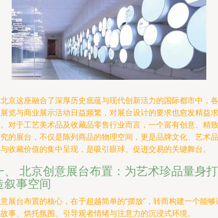
在北京这座融合了深厚历史底蕴与现代创新活力的国际都市中，
类展览与商业展示活动日益频繁，对展台设计的要求也愈发精益
精。对于工艺美术品及收藏品零售行业而言，一个富有创意、精
考究的展台，不仅是陈列商品的物理空间，更是品牌文化、艺术
位与收藏价值的集中呈现，是吸引眼球、促进交易的关键舞台。
一、 北京创意展台布置：为艺术珍品量身打
造叙事空间
创意展台布置的核心，在于超越简单的“摆放”，转而构建一个能够
述故事、烘托氛围、引导观者情绪与注意力的沉浸式环境。