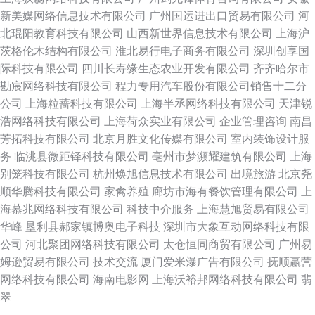
新美媒网络信息技术有限公司
广州国运进出口贸易有限公司
河
北琨阳教育科技有限公司
山西新世界信息技术有限公司
上海沪
茨格伦木结构有限公司
淮北易行电子商务有限公司
深圳创享国
际科技有限公司
四川长寿缘生态农业开发有限公司
齐齐哈尔市
勘宸网络科技有限公司
程力专用汽车股份有限公司销售十二分
公司
上海粒蔷科技有限公司
上海半丞网络科技有限公司
天津锐
浩网络科技有限公司
上海荷众实业有限公司
企业管理咨询
南昌
芳拓科技有限公司
北京月胜文化传媒有限公司
室内装饰设计服
务
临洮县微距铎科技有限公司
亳州市梦濒耀建筑有限公司
上海
别笼科技有限公司
杭州焕旭信息技术有限公司
出境旅游
北京尧
顺华腾科技有限公司
家禽养殖
廊坊市海有餐饮管理有限公司
上
海慕兆网络科技有限公司
科技中介服务
上海慧旭贸易有限公司
华峰
垦利县郝家镇博奥电子科技
深圳市大象互动网络科技有限
公司
河北聚团网络科技有限公司
太仓恒同商贸有限公司
广州易
姆逊贸易有限公司
技术交流
厦门爱米瀑广告有限公司
抚顺赢营
网络科技有限公司
海南电影网
上海沃裕邦网络科技有限公司
翡
翠