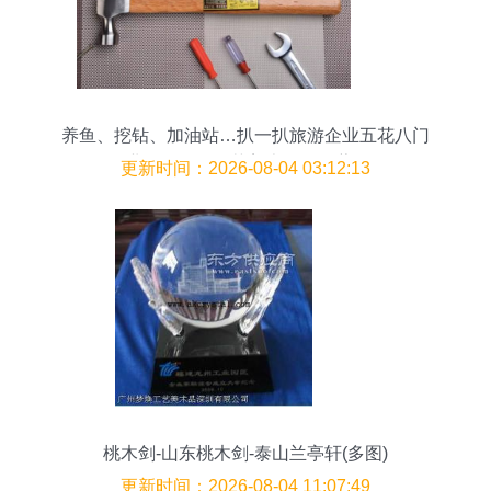
养鱼、挖钻、加油站…扒一扒旅游企业五花八门
的“副业”(二)——工艺美术品及收藏品零售
更新时间：2026-08-04 03:12:13
桃木剑-山东桃木剑-泰山兰亭轩(多图)
更新时间：2026-08-04 11:07:49