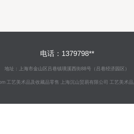
电话：1379798**
地址：上海市金山区吕巷镇璜溪西街88号（吕巷经济园区）
com
工艺美术品及收藏品零售
上海沉山贸易有限公司
工艺美术品