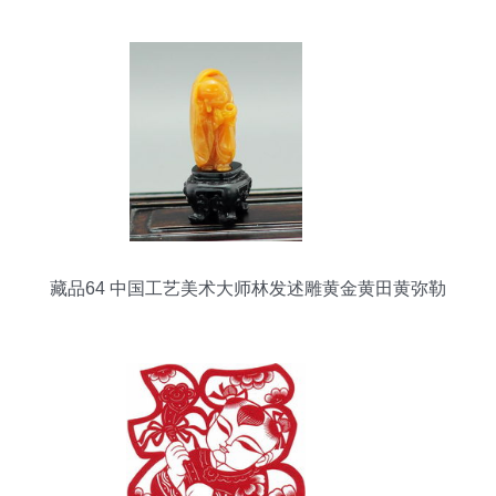
藏的当代对话
藏品64 中国工艺美术大师林发述雕黄金黄田黄弥勒
摆件