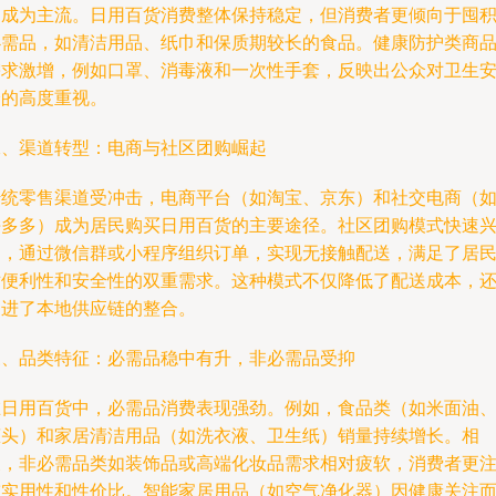
物成为主流。日用百货消费整体保持稳定，但消费者更倾向于囤
必需品，如清洁用品、纸巾和保质期较长的食品。健康防护类商
需求激增，例如口罩、消毒液和一次性手套，反映出公众对卫生
全的高度重视。
二、渠道转型：电商与社区团购崛起
传统零售渠道受冲击，电商平台（如淘宝、京东）和社交电商（
拼多多）成为居民购买日用百货的主要途径。社区团购模式快速
起，通过微信群或小程序组织订单，实现无接触配送，满足了居
对便利性和安全性的双重需求。这种模式不仅降低了配送成本，
促进了本地供应链的整合。
三、品类特征：必需品稳中有升，非必需品受抑
在日用百货中，必需品消费表现强劲。例如，食品类（如米面油
罐头）和家居清洁用品（如洗衣液、卫生纸）销量持续增长。相
反，非必需品类如装饰品或高端化妆品需求相对疲软，消费者更
重实用性和性价比。智能家居用品（如空气净化器）因健康关注