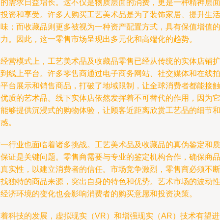
品的需求日益增长。这不仅是物质层面的消费，更是一种精神层
的投资和享受。许多人购买工艺美术品是为了装饰家居、提升生
品味；而收藏品则更多被视为一种资产配置方式，具有保值增值
潜力。因此，这一零售市场呈现出多元化和高端化的趋势。
在经营模式上，工艺美术品及收藏品零售已经从传统的实体店铺
展到线上平台。许多零售商通过电子商务网站、社交媒体和在线
卖平台展示和销售商品，打破了地域限制，让全球消费者都能接
到优质的艺术品。线下实体店依然发挥着不可替代的作用，因为
们能够提供沉浸式的购物体验，让顾客近距离欣赏工艺品的细节
质感。
这一行业也面临着诸多挑战。工艺美术品及收藏品的真伪鉴定和
量保证是关键问题。零售商需要与专业的鉴定机构合作，确保商
的真实性，以建立消费者的信任。市场竞争激烈，零售商必须不
寻找独特的商品来源，突出自身的特色和优势。艺术市场的波动
和经济环境的变化也会影响消费者的购买意愿和投资决策。
随着科技的发展，虚拟现实（VR）和增强现实（AR）技术有望进