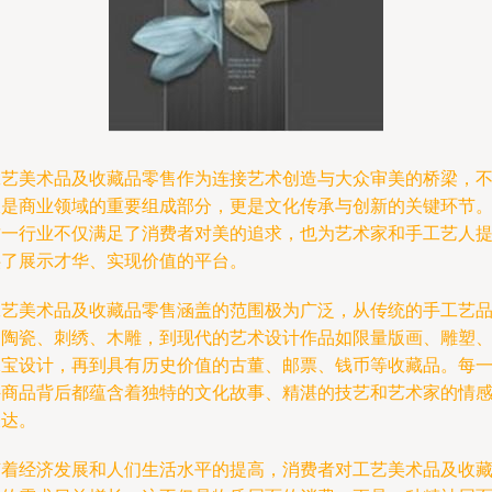
工艺美术品及收藏品零售作为连接艺术创造与大众审美的桥梁，
仅是商业领域的重要组成部分，更是文化传承与创新的关键环节
这一行业不仅满足了消费者对美的追求，也为艺术家和手工艺人
供了展示才华、实现价值的平台。
工艺美术品及收藏品零售涵盖的范围极为广泛，从传统的手工艺
如陶瓷、刺绣、木雕，到现代的艺术设计作品如限量版画、雕塑
珠宝设计，再到具有历史价值的古董、邮票、钱币等收藏品。每
件商品背后都蕴含着独特的文化故事、精湛的技艺和艺术家的情
表达。
随着经济发展和人们生活水平的提高，消费者对工艺美术品及收