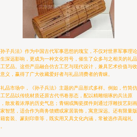
《孙子兵法》作为中国古代军事思想的瑰宝，不仅对世界军事理
产生深远影响，更成为一种文化符号，催生了众多与之相关的礼
和工艺品。这些产品融合仿古工艺与现代设计，兼具艺术价值与
藏意义，赢得了广大收藏爱好者与礼品消费者的青睐。
在礼品市场中，《孙子兵法》主题的产品形式多样。例如，竹简
古工艺品以传统材质还原古代书卷形态，配以精雕细琢的兵法原
文，散发着浓厚的历史气息；青铜或陶瓷摆件则通过浮雕技艺刻
兵家智慧，适合作为商务馈赠或家居装饰，寓意深远。还有限量
书籍套装、篆刻印章等，既实用又具文化内涵，常被选作高端礼
品。