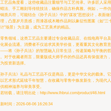
从工艺品角度看，这些收藏品注重细节与工艺传承。许多匠人采
失蜡法、手工雕刻等传统技法，确保作品古朴典雅。例如，一件
古铜质兵符，可能结合《孙子兵法》中的“谋攻”思想设计，表面做
处理，凸显岁月质感；而漆器或木雕作品则以象征性图案（如“三
六计”场景）为主题，成为工艺美术的精品。
在零售领域，这类工艺品主要通过专业收藏品店、在线电商平台
文化展会流通。消费者不仅追求其美学价值，更看重其文化教育
义——将《孙子兵法》的智慧融入日常生活，传递策略与平衡的
学。对于收藏者而言，限量版或大师手作的作品还具有保值潜力
成为投资新选择。
《孙子兵法》礼品与工艺品不仅是商品，更是中华文化的载体。
们以艺术形式延续千年智慧，在收藏与零售中焕发新生，为现代
提供精神滋养与审美享受。
若转载，请注明出处：http://www.lhbrui.com/product/46.html
新时间：2026-08-06 16:26:34